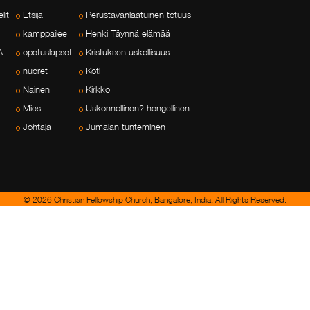
lit
Etsijä
Perustavanlaatuinen totuus
kamppailee
Henki Täynnä elämää
A
opetuslapset
Kristuksen uskollisuus
nuoret
Koti
Nainen
Kirkko
Mies
Uskonnollinen? hengellinen
Johtaja
Jumalan tunteminen
© 2026 Christian Fellowship Church, Bangalore, India. All Rights Reserved.