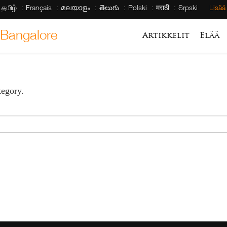
தமிழ்
Français
മലയാളം
తెలుగు
Polski
मराठी
Srpski
Lisä
o Bangalore
Artikkelit
Elää
tegory.