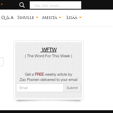
Hae tältä sivulta
ä
Q & A
Sinulle
Meistä
Lisää
WFTW
( The Word For This Week )
Get a
FREE
weekly article by
Zac Poonen delivered to your email
Submit