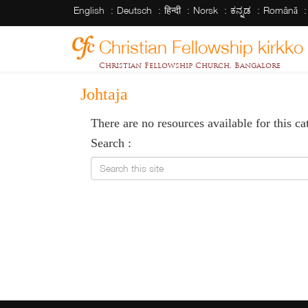
English
Deutsch
हिन्दी
Norsk
ಕನ್ನಡ
Română
Christian Fellowship kirkk
Christian Fellowship Church, Bangalore
Johtaja
There are no resources available for this ca
Search :
Search this site