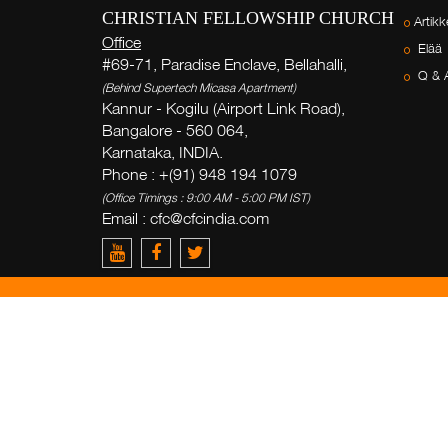
CHRISTIAN FELLOWSHIP CHURCH
Artikke
Office
Elää
#69-71, Paradise Enclave, Bellahalli,
Q & 
(Behind Supertech Micasa Apartment)
Kannur - Kogilu (Airport Link Road),
Bangalore - 560 064,
Karnataka, INDIA.
Phone : +(91) 948 194 1079
(Office Timings : 9:00 AM - 5:00 PM IST)
Email :
cfc@cfcindia.com